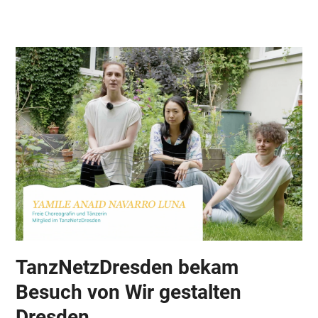
Skip
Open
Close
to
mobile
mobile
content
menu
menu
TanzNetzDresden bekam
Besuch von Wir gestalten
Dresden