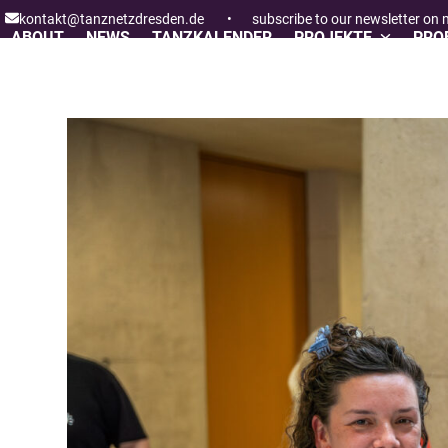
Skip
kontakt@tanznetzdresden.de
•
subscribe to our newsletter on
to
ABOUT
NEWS
TANZKALENDER
PROJEKTE
PROF
content