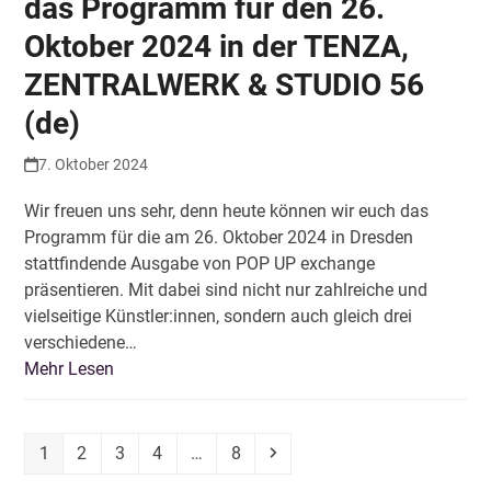
das Programm für den 26.
Oktober 2024 in der TENZA,
ZENTRALWERK & STUDIO 56
(de)
7. Oktober 2024
Wir freuen uns sehr, denn heute können wir euch das
Programm für die am 26. Oktober 2024 in Dresden
stattfindende Ausgabe von POP UP exchange
präsentieren. Mit dabei sind nicht nur zahlreiche und
vielseitige Künstler:innen, sondern auch gleich drei
verschiedene…
Mehr Lesen
Seite
Seite
Seite
Seite
Seite
Vorwärts
1
2
3
4
…
8