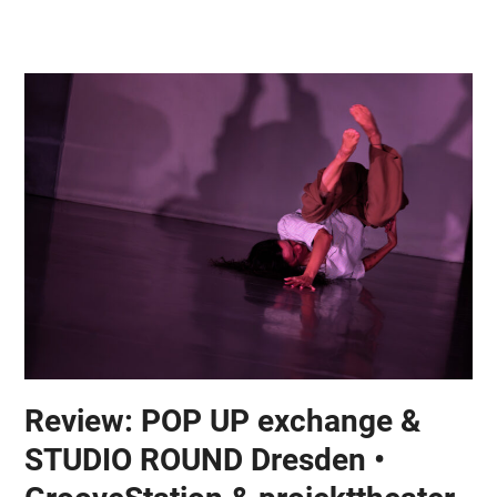
Skip
Open
Close
to
mobile
mobile
content
menu
menu
Review: POP UP exchange &
STUDIO ROUND Dresden •