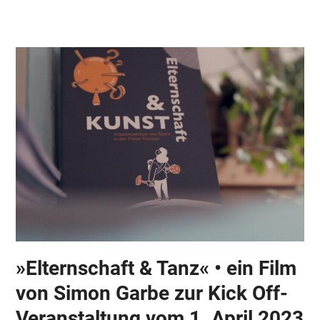
Skip
Open
Close
to
mobile
mobile
content
menu
menu
»Elternschaft & Tanz« • ein Film
von Simon Garbe zur Kick Off-
Veranstaltung vom 1. April 2023