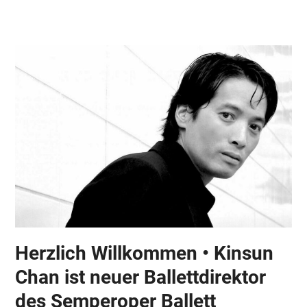
Skip
Open
Close
to
mobile
mobile
content
menu
menu
Herzlich Willkommen • Kinsun
Chan ist neuer Ballettdirektor
des Semperoper Ballett