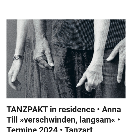
Skip
Open
Close
to
mobile
mobile
content
menu
menu
TANZPAKT in residence • Anna
Till »verschwinden, langsam« •
Termine 2024 • Tanzart