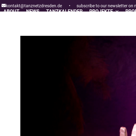
Skip
kontakt@tanznetzdresden.de
•
subscribe to our newsletter on
to
ABOUT
NEWS
TANZKALENDER
PROJEKTE
PROF
content