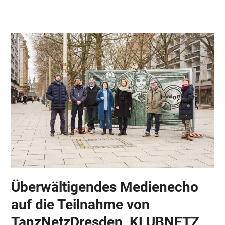
Skip
Open
Close
to
mobile
mobile
content
menu
menu
Überwältigendes Medienecho
auf die Teilnahme von
TanzNetzDresden, KLUBNETZ