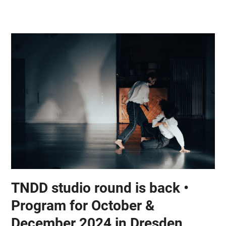
Skip
Open
Close
to
mobile
mobile
content
menu
menu
TNDD studio round is back •
Program for October &
December 2024 in Dresden,