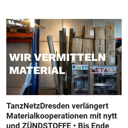
Skip
Open
Close
to
mobile
mobile
content
menu
menu
TanzNetzDresden verlängert
Materialkooperationen mit nytt
und ZÜNDSTOFFE • Bis Ende