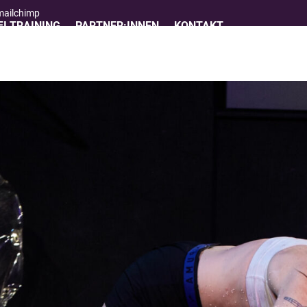
 mailchimp
I TRAINING
PARTNER:INNEN
KONTAKT