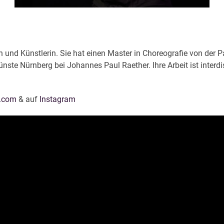
n und Künstlerin. Sie hat einen Master in Choreografie von der 
ste Nürnberg bei Johannes Paul Raether. Ihre Arbeit ist interdis
h.com
& auf
Instagram