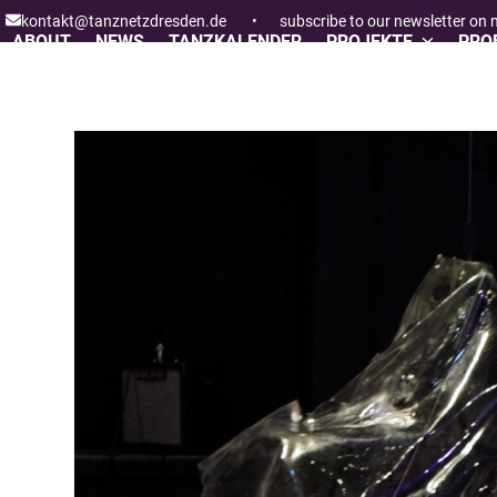
Skip
kontakt@tanznetzdresden.de
•
subscribe to our newsletter on
to
ABOUT
NEWS
TANZKALENDER
PROJEKTE
PROF
content