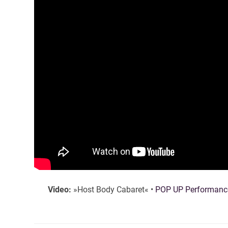
Video:
»Host Body Cabaret« •
POP UP Performanc