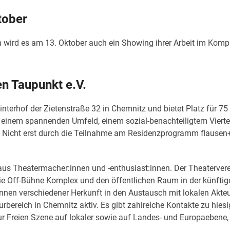
tober
 wird es am 13. Oktober auch ein Showing ihrer Arbeit im Komp
n Taupunkt e.V.
nterhof der Zietenstraße 32 in Chemnitz und bietet Platz für 75
n einem spannenden Umfeld, einem sozial-benachteiligtem Viertel
ll. Nicht erst durch die Teilnahme am Residenzprogramm flausen+
aus Theatermacher:innen und -enthusiast:innen. Der Theaterver
 die Off-Bühne Komplex und den öffentlichen Raum in der künft
nnen verschiedener Herkunft in den Austausch mit lokalen Akteu
urbereich in Chemnitz aktiv. Es gibt zahlreiche Kontakte zu hie
r Freien Szene auf lokaler sowie auf Landes- und Europaebene,