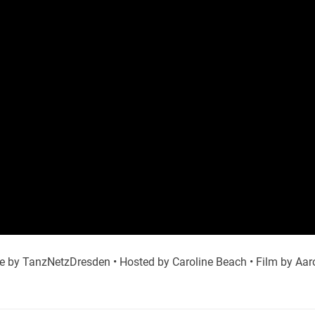
e by TanzNetzDresden • Hosted by Caroline Beach • Film by Aa