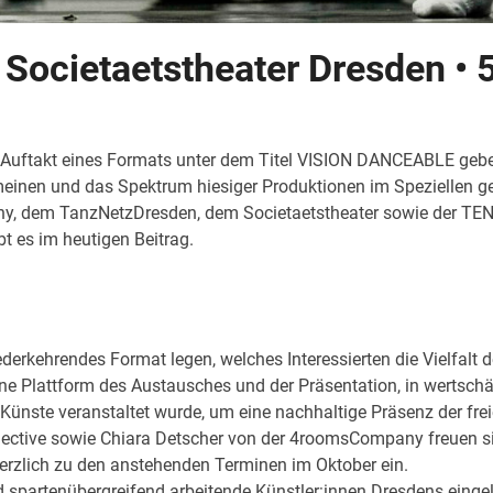
cietaetstheater Dresden • 5.
 Auftakt eines Formats unter dem Titel VISION DANCEABLE geben,
meinen und das Spektrum hiesiger Produktionen im Speziellen gez
 dem TanzNetzDresden, dem Societaetstheater sowie der TENZA
bt es im heutigen Beitrag.
erkehrendes Format legen, welches Interessierten die Vielfalt
ine Plattform des Austausches und der Präsentation, in wertsch
nste veranstaltet wurde, um eine nachhaltige Präsenz der frei
ctive sowie Chiara Detscher von der 4roomsCompany freuen sic
herzlich zu den anstehenden Terminen im Oktober ein.
partenübergreifend arbeitende Künstler:innen Dresdens eingela