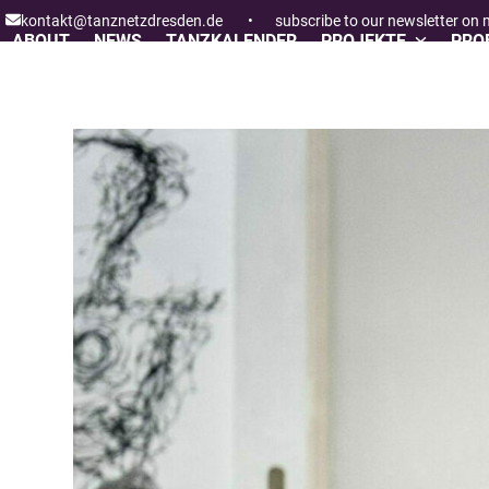
Skip
kontakt@tanznetzdresden.de
•
subscribe to our newsletter on
to
ABOUT
NEWS
TANZKALENDER
PROJEKTE
PROF
content