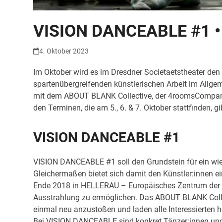
VISION DANCEABLE #1 • So
4. Oktober 2023
Im Oktober wird es im Dresdner Societaetstheater den
spartenübergreifenden künstlerischen Arbeit im Allge
mit dem ABOUT BLANK Collective, der 4roomsCompany,
den Terminen, die am 5., 6. & 7. Oktober stattfinden, gi
VISION DANCEABLE #1
VISION DANCEABLE #1 soll den Grundstein für ein wied
Gleichermaßen bietet sich damit den Künstler:innen e
Ende 2018 in HELLERAU – Europäisches Zentrum der Kü
Ausstrahlung zu ermöglichen. Das ABOUT BLANK Colle
einmal neu anzustoßen und laden alle Interessierten 
Bei VISION DANCEABLE sind konkret Tänzer:innen und s