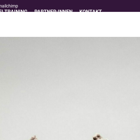
 mailchimp
I TRAINING
PARTNER:INNEN
KONTAKT