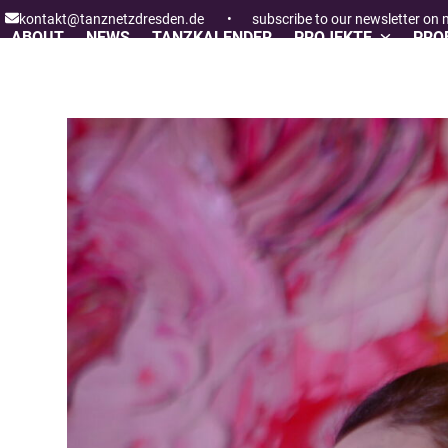
Skip
kontakt@tanznetzdresden.de
•
subscribe to our newsletter on
to
ABOUT
NEWS
TANZKALENDER
PROJEKTE
PROF
content