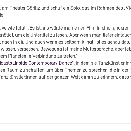
t am Theater Görlitz und schuf ein Solo, das im Rahmen des „Vi
de.
tive wie folgt: „Es ist, als würde man einen Film in einer ande
ötigt, um die Untertitel zu lesen. Aber wenn man tiefer eintauc
ungen in dir. Und auch wenn es seltsam klingt, ist es genau da
z wissen, vergessen. Bewegung ist meine Muttersprache, aber let
sem Planeten in Verbindung zu treten.“
casts „Inside Contemporary Dance“
, in dem sie Tanzkünstler:in
hen Raum zu schaffen, um über Themen zu sprechen, die in der Ta
zkünstler:innen auf der ganzen Welt daran zu erinnern, dass si