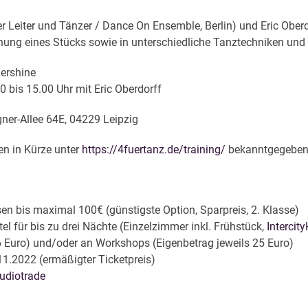
 Leiter und Tänzer / Dance On Ensemble, Berlin) und Eric Ober
ehung eines Stücks sowie in unterschiedliche Tanztechniken und 
mershine
0 bis 15.00 Uhr mit Eric Oberdorff
igner-Allee 64E, 04229 Leipzig
en in Kürze unter
https://4fuertanz.de/training/
bekanntgegeben
n bis maximal 100€ (günstigste Option, Sparpreis, 2. Klasse)
l für bis zu drei Nächte (Einzelzimmer inkl. Frühstück,
Intercit
 6 Euro) und/oder an Workshops (Eigenbetrag jeweils 25 Euro)
11.2022 (ermäßigter Ticketpreis)
tudiotrade