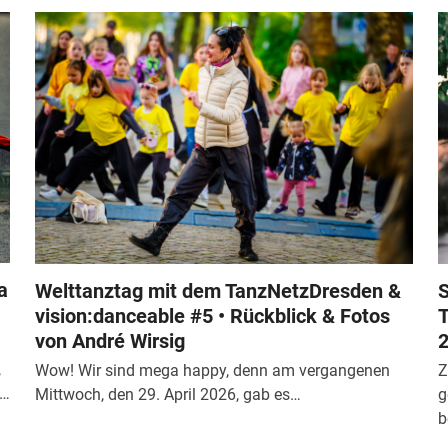
a
Welttanztag mit dem TanzNetzDresden &
S
vision:danceable #5 • Rückblick & Fotos
T
von André Wirsig
2
,
Wow! Wir sind mega happy, denn am vergangenen
Z
n…
Mittwoch, den 29. April 2026, gab es…
g
b