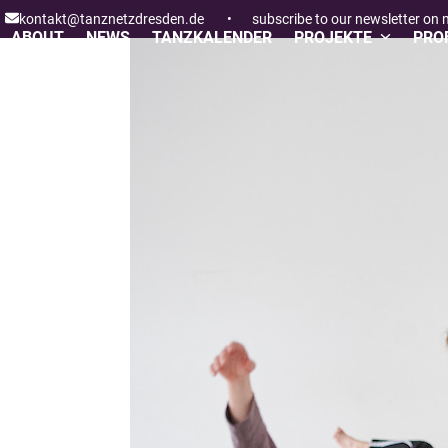
Skip
kontakt@tanznetzdresden.de
•
subscribe to our newsletter on
to
ABOUT
NEWS
TANZKALENDER
PROJEKTE
PROF
content