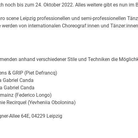
noch bis zum 24. Oktober 2022. Alles weitere gibt es nun im B
uro scene Leipzig professionellen und semi-professionellen Tänz
werden von internationalen Choreograf:innen und Tänzer:innen, d
menden anhand verschiedener Stile und Techniken die Möglichke
ens & GRIP (Piet Defrancq)
ra Gabriel Canda
ra Gabriel Canda
nzmainz (Federico Longo)
nie Recirquel (Yevheniia Obolonina)
igner-Allee 64E, 04229 Leipzig