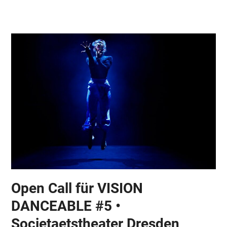
Skip
Open
Close
to
mobile
mobile
content
menu
menu
Open Call für VISION
DANCEABLE #5 •
Societaetstheater Dresden