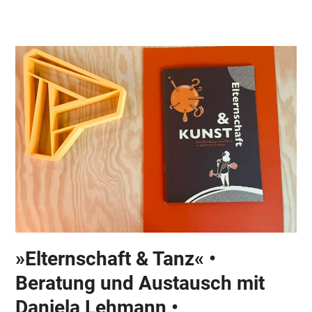
Skip
Open
Close
to
mobile
mobile
content
menu
menu
»Elternschaft & Tanz« •
Beratung und Austausch mit
Daniela Lehmann •