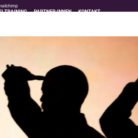
 mailchimp
I TRAINING
PARTNER:INNEN
KONTAKT