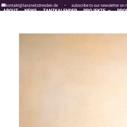
Skip
kontakt@tanznetzdresden.de
•
subscribe to our newsletter on
to
ABOUT
NEWS
TANZKALENDER
PROJEKTE
PROF
content