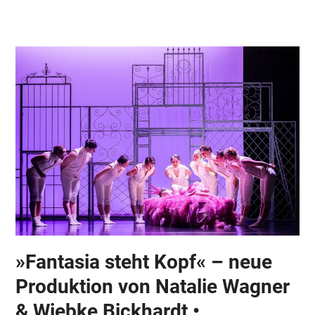
Skip
Open
Close
to
mobile
mobile
content
menu
menu
»Fantasia steht Kopf« – neue
Produktion von Natalie Wagner
& Wiebke Bickhardt •