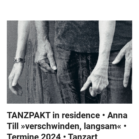
Skip
Open
Close
to
mobile
mobile
content
menu
menu
TANZPAKT in residence • Anna
Till »verschwinden, langsam« •
Termine 2024 • Tanzart