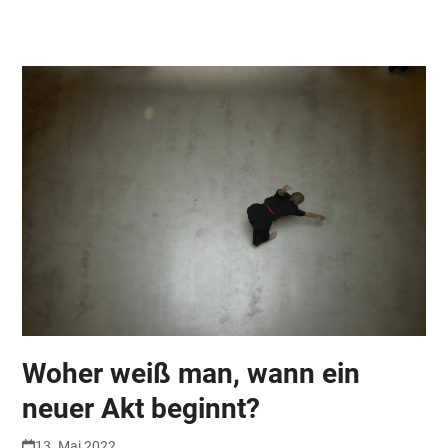
Skip
Open
Close
to
mobile
mobile
content
menu
menu
Woher weiß man, wann ein
neuer Akt beginnt?
13. Mai 2022