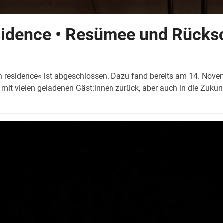
sidence • Resümee und Rücks
residence« ist abgeschlossen. Dazu fand bereits am 14. Nov
er mit vielen geladenen Gäst:innen zurück, aber auch in die Zuku