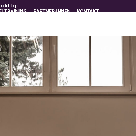
 mailchimp
I TRAINING
PARTNER:INNEN
KONTAKT