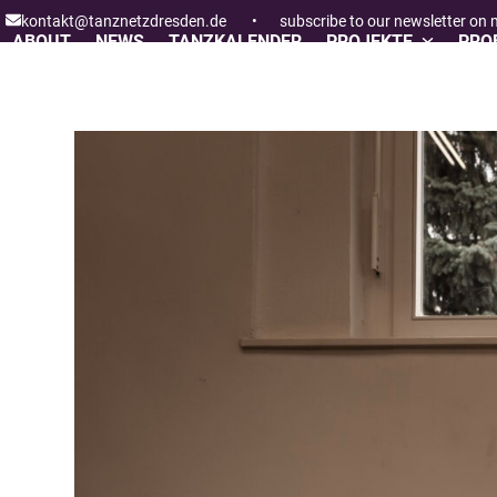
Skip
kontakt@tanznetzdresden.de
•
subscribe to our newsletter on
to
ABOUT
NEWS
TANZKALENDER
PROJEKTE
PROF
content