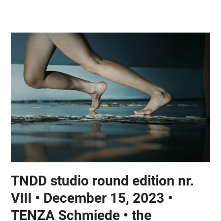
Skip
Open
Close
to
mobile
mobile
content
menu
menu
TNDD studio round edition nr.
VIII • December 15, 2023 •
TENZA Schmiede • the