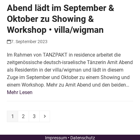
Abend lädt im September &
Oktober zu Showing &
Workshop • villa/wigman
7. September 2023
Im Rahmen von TANZPAKT in residence arbeitet die
zeitgenössische deutsch-israelische Tänzerin Amit Abend
als Residentin in der villa/wigman und lädt in diesem
Zuge im September und Oktober zu einem Showing und
einem Workshop. Mehr zu Amit Abend und den beiden…
Mehr Lesen
Seite
Seite
Seite
Vorwärts
1
2
3
Impressum
•
Datenschutz