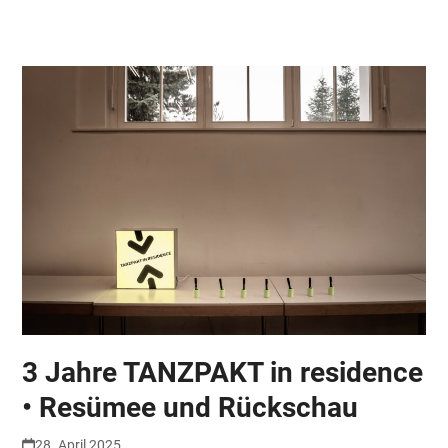
Skip
Open
Close
to
mobile
mobile
content
menu
menu
3 Jahre TANZPAKT in residence
• Resümee und Rückschau
28. April 2025