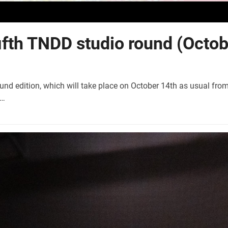
fifth TNDD studio round (Octo
nd edition, which will take place on October 14th as usual fr
g…