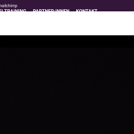
 mailchimp
I TRAINING
PARTNER:INNEN
KONTAKT