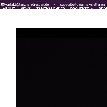
Skip
kontakt@tanznetzdresden.de
•
subscribe to our newsletter on
to
ABOUT
NEWS
TANZKALENDER
PROJEKTE
PROF
content