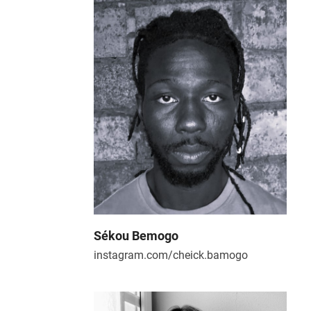
Skip
Open
Close
to
mobile
mobile
content
menu
menu
Sékou Bemogo
instagram.com/cheick.bamogo