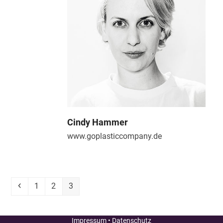
Cindy Hammer
www.goplasticcompany.de
Vorheriger
Seite
Seite
Seite
1
2
3
Impressum
•
Datenschutz